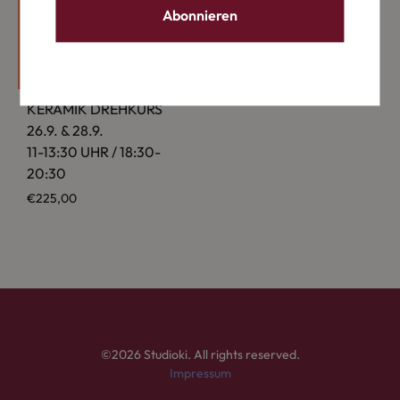
KERAMIK DREH­KURS
26.9. & 28.9.
11-13:30 UHR / 18:30-
20:30
€
225,00
©2026 Studioki. All rights reserved.
Impressum