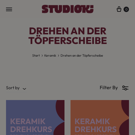
Cart
0
DREHEN AN DER
TÖPFERSCHEIBE
Start
Keramik
Drehen an der Töpferscheibe
Filter By
Sort by