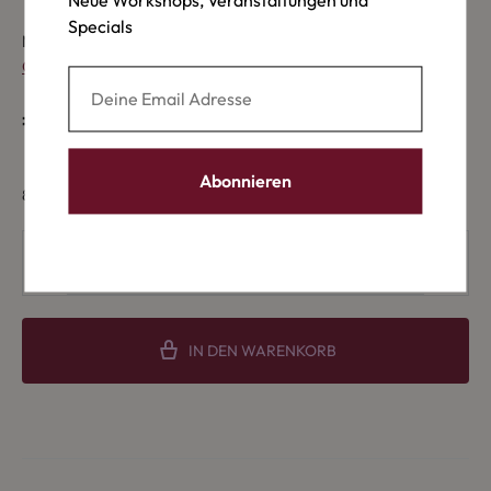
Neue Workshops, Veranstaltungen und
Specials
Mit deiner Buchung erklärst du dich mit unseren
Allgemeinen
Geschäftsbedingungen
einverstanden
€
75,00
8 vorrätig
IN DEN WARENKORB