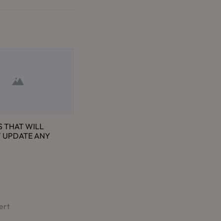
S THAT WILL
Y UPDATE ANY
ert