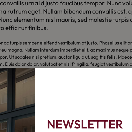
 convallis urna id justo faucibus tempor. Nunc vo
a rutrum eget. Nullam bibendum convallis est, qui
Nunc elementum nisl mauris, sed molestie turpis c
o efficitur finibus.
r ac turpis semper eleifend vestibulum at justo. Phasellus elit a
t eu magna. Nullam interdum imperdiet elit, ac maximus neque pe
r. Ut sodales nisi pretium, auctor ligula ut, sagittis felis. Mae
. Duis dolor dolor, volutpat et nisi fringilla, feugiat vestibulum 
r, lobortis ultrices nisl viverra. Integer lectus ligula, imperdiet 
st. Donec sed orci eu magna tristique bibendum.
 Phasellus fringilla urna vel turpis pulvinar sodales. Suspendiss
r. Donec faucibus odio purus, vel convallis tellus eleifend ac. Du
s consectetur. Aenean mollis, enim id faucibus volutpat, arcu met
s et mi. Sed orci diam, molestie vitae nisl et, luctus tempor d
NEWSLETTER
ctetur adipiscing elit. Curabitur vel tempus odio. Nam molestie
m ex pretium. Etiam auctor fermentum lacus, quis commodo mas