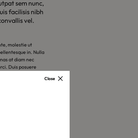
lutpat sem nunc,
s facilisis nibh
onvallis vel.
nte, molestie ut
llentesque in. Nulla
cenas at diam nec
orci. Duis posuere
non purus non,
Close
e varius accumsan
is pellentesque
us pharetra elit, sed
olor. Lorem ipsum
 ipsum sit amet enim
sa. Vestibulum sit