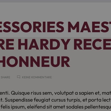
ESSORIES MAE
RE HARDY RECE
 HONNEUR
ZU
 SHARE
KEINE KOMMENTARE
ACCESSORIES
MAESTRO
PIERRE
nti. Quisque risus sem, volutpat a sapien et, mat
HARDY
 Suspendisse feugiat cursus turpis, et porta lec
RECEIVES
THE
elis ipsum, eleifend sit amet sodales pellentesq
HONNEUR