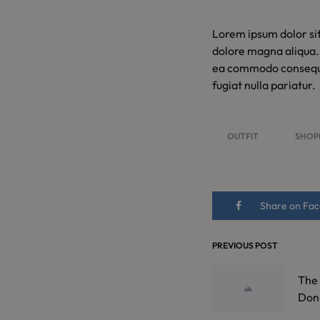
Lorem ipsum dolor sit
dolore magna aliqua. 
ea commodo consequat.
fugiat nulla pariatur.
OUTFIT
SHOP
Share on Fa
PREVIOUS POST
POST
The 
NAVIGA
Don’