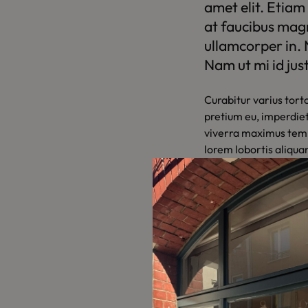
amet elit. Etiam
at faucibus magn
ullamcorper in. 
Nam ut mi id just
Curabitur varius torto
pretium eu, imperdie
viverra maximus tempo
lorem lobortis aliquam
mauris id odio efficitu
consectetur dictum e
Nulla eu metus purus.
nunc sit amet porttito
dapibus turpis sagitti
fermentum augue lectu
dolor sit amet, conse
sodales, ac fermentu