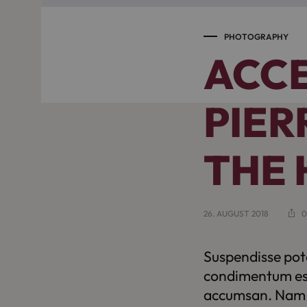
PHOTOGRAPHY
ACC
PIER
THE
26. AUGUST 2018
0
Suspendisse pote
condimentum est.
accumsan. Nam f