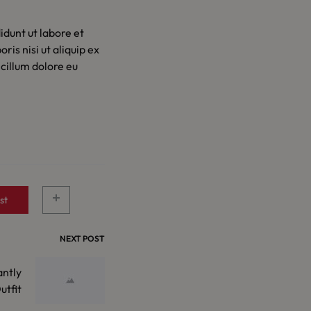
idunt ut labore et
is nisi ut aliquip ex
cillum dolore eu
st
NEXT POST
antly
utfit