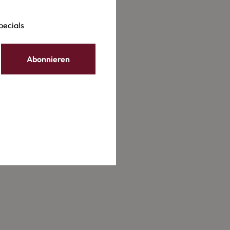
uismod mi maximus sit
 nec fermentum ligula
pecials
lla pariatur
it anim id est