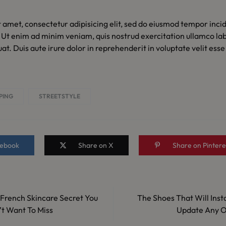
 amet, consectetur adipisicing elit, sed do eiusmod tempor incid
Ut enim ad minim veniam, quis nostrud exercitation ullamco labor
 Duis aute irure dolor in reprehenderit in voluptate velit esse 
PING
STREETSTYLE
cebook
Share on X
Share on Pintere
French Skincare Secret You
The Shoes That Will Inst
TION
t Want To Miss
Update Any O