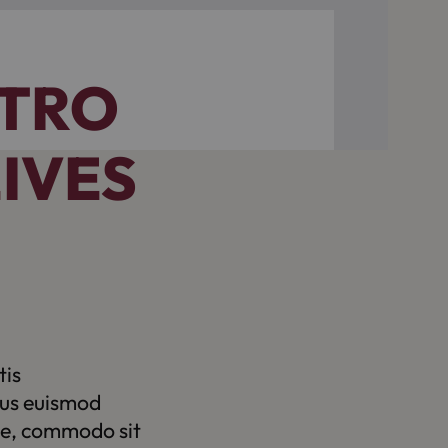
STRO
IVES
tis
tus euismod
ue, commodo sit