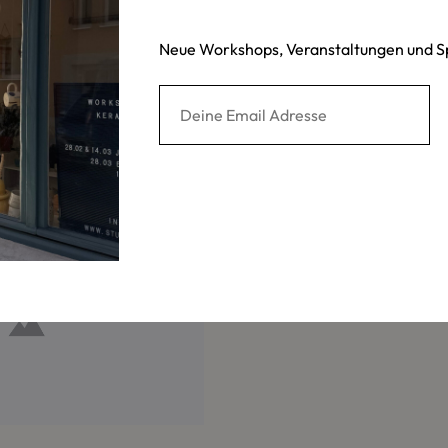
nibus condimentum justo nam sollicitudin malesuada sem, non e
bulum, lectus in viverra ullamcorper, purus lacus tempor massa,
Neue Workshops, Veranstaltungen und S
in reprehenderit in voluptate velit esse cillum dolore eu fugiat nu
t cupidatat non proident, sunt in culpa qui officia deserunt moll