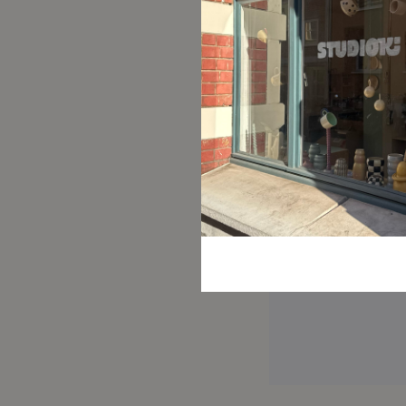
amet rutrum odio, fi
amet. Praesent vesti
urna id purus.
Duis aute irure dolor 
excepteur sint occaeca
laborum.